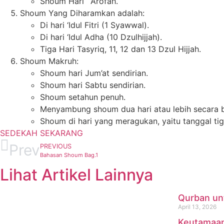
Shoum Hari `Arofah.
Shoum Yang Diharamkan adalah:
Di hari ‘Idul Fitri (1 Syawwal).
Di hari ‘Idul Adha (10 Dzulhijjah).
Tiga Hari Tasyriq, 11, 12 dan 13 Dzul Hijjah.
Shoum Makruh:
Shoum hari Jum’at sendirian.
Shoum hari Sabtu sendirian.
Shoum setahun penuh.
Menyambung shoum dua hari atau lebih secara b
Shoum di hari yang meragukan, yaitu tanggal tig
SEDEKAH SEKARANG
Prev
PREVIOUS
Bahasan Shoum Bag.1
Lihat Artikel Lainnya
Qurban un
April 13, 2026
Keutamaan 