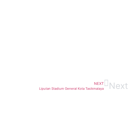
Next
NEXT
Liputan Stadium General Kota Tasikmalaya