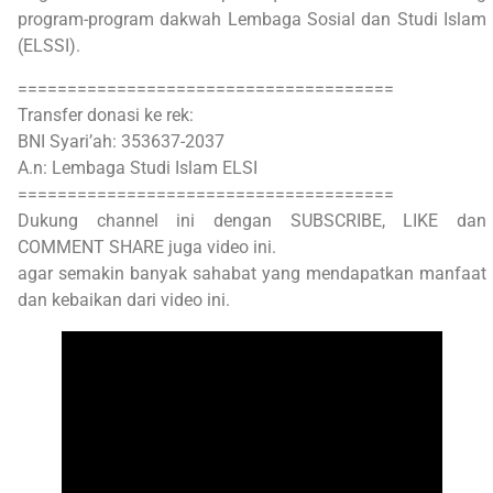
program-program dakwah Lembaga Sosial dan Studi Islam
(ELSSI).
======================================
Transfer donasi ke rek:
BNI Syari’ah: 353637-2037
A.n: Lembaga Studi Islam ELSI
======================================
Dukung channel ini dengan SUBSCRIBE, LIKE dan
COMMENT SHARE juga video ini.
agar semakin banyak sahabat yang mendapatkan manfaat
dan kebaikan dari video ini.