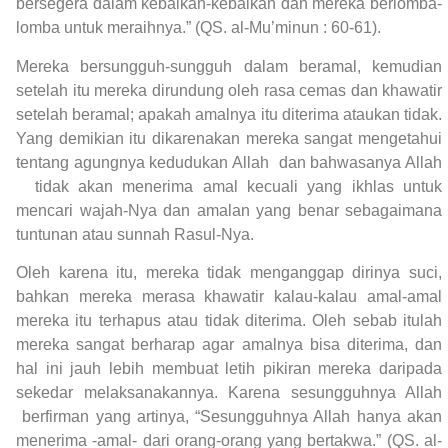
bersegera dalam kebaikan-kebaikan dan mereka berlomba-
lomba untuk meraihnya.” (QS. al-Mu’minun : 60-61).
Mereka bersungguh-sungguh dalam beramal, kemudian
setelah itu mereka dirundung oleh rasa cemas dan khawatir
setelah beramal; apakah amalnya itu diterima ataukan tidak.
Yang demikian itu dikarenakan mereka sangat mengetahui
tentang agungnya kedudukan Allah dan bahwasanya Allah
tidak akan menerima amal kecuali yang ikhlas untuk
mencari wajah-Nya dan amalan yang benar sebagaimana
tuntunan atau sunnah Rasul-Nya.
Oleh karena itu, mereka tidak menganggap dirinya suci,
bahkan mereka merasa khawatir kalau-kalau amal-amal
mereka itu terhapus atau tidak diterima. Oleh sebab itulah
mereka sangat berharap agar amalnya bisa diterima, dan
hal ini jauh lebih membuat letih pikiran mereka daripada
sekedar melaksanakannya. Karena sesungguhnya Allah
berfirman yang artinya, “Sesungguhnya Allah hanya akan
menerima -amal- dari orang-orang yang bertakwa.” (QS. al-