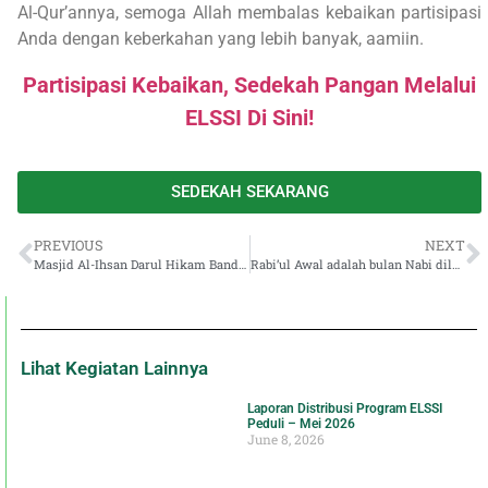
Al-Qur’annya, semoga Allah membalas kebaikan partisipasi
Anda dengan keberkahan yang lebih banyak, aamiin.
Partisipasi Kebaikan, Sedekah Pangan Melalui
ELSSI Di Sini
!
SEDEKAH SEKARANG
PREVIOUS
NEXT
Masjid Al-Ihsan Darul Hikam Bandung Menyala dalam Stadium General ELSSI Peduli
Rabi’ul Awal adalah bulan Nabi dilahirkan
Lihat Kegiatan Lainnya
Laporan Distribusi Program ELSSI
Peduli – Mei 2026
June 8, 2026