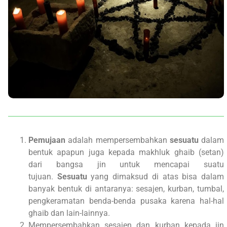
Pemujaan
adalah mempersembahkan
sesuatu
dalam
bentuk apapun juga kepada makhluk ghaib (setan)
dari bangsa jin untuk mencapai suatu
tujuan.
Sesuatu
yang dimaksud di atas bisa dalam
banyak bentuk di antaranya: sesajen, kurban, tumbal,
pengkeramatan benda-benda pusaka karena hal-hal
ghaib dan lain-lainnya.
Mempersembahkan sesajen dan kurban kepada jin