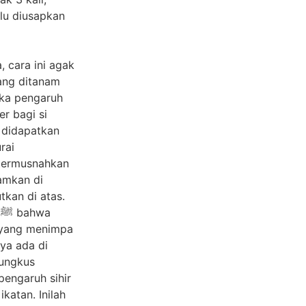
alu diusapkan
, cara ini agak
yang ditanam
maka pengaruh
er bagi si
u didapatkan
rai
 termusnahkan
damkan di
tkan di atas.
a
bungkus
pengaruh sihir
ikatan. Inilah