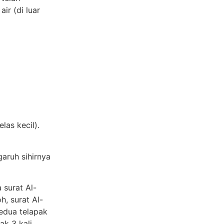
ir (di luar
las kecil).
garuh sihirnya
 surat Al-
h, surat Al-
edua telapak
k 3 kali,