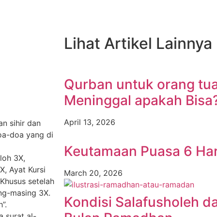
Lihat Artikel Lainnya
Qurban untuk orang tu
Meninggal apakah Bisa
April 13, 2026
n sihir dan
doa-doa yang di
Keutamaan Puasa 6 Hari
loh 3X,
X, Ayat Kursi
March 20, 2026
 Khusus setelah
ing-masing 3X.
Kondisi Salafusholeh 
h”.
 surat al-