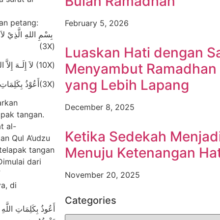
Bulan Ramadhan
an petang:
February 5, 2026
بِسْمِ اللهِ الَّذِيْ لا
(3X)
Luaskan Hati dengan S
لاَ إِلَـهَ إِلاَّ اللهُ وَحْدَهُ لاَ شَرِيْكَ لَهُ، لَهُ الْمُلْكُ وَلَهُ الْحَمْدُ وَهُوَ عَلَى كُلِّ شَيْءٍ قَدِيْرُ (10X)
Menyambut Ramadhan 
yang Lebih Lapang
أَعُوْذُ بِكَلِمَاتِ اللهِ التَّامَّاتِ مِنْ شَرِّ مَا خَلَقَ(3X)
arkan
December 8, 2025
t al-
Ketika Sedekah Menjadi
dan Qul A’udzu
Menuju Ketenangan Hat
telapak tangan
imulai dari
”
November 20, 2025
a, di
Categories