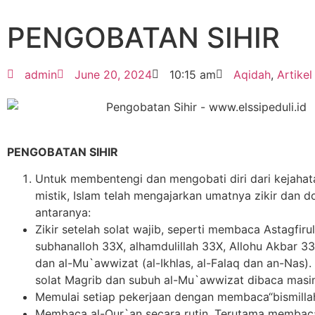
PENGOBATAN SIHIR
admin
June 20, 2024
10:15 am
Aqidah
,
Artikel
PENGOBATAN SIHIR
Untuk membentengi dan mengobati diri dari kejahata
mistik, Islam telah mengajarkan umatnya zikir dan 
antaranya:
Zikir setelah solat wajib, seperti membaca Astagfirul
subhanalloh 33X, alhamdulillah 33X, Allohu Akbar 33
dan al-Mu`awwizat (al-Ikhlas, al-Falaq dan an-Nas).
solat Magrib dan subuh al-Mu`awwizat dibaca mas
Memulai setiap pekerjaan dengan membaca“bismilla
Membaca al-Qur`an secara rutin. Terutama membaca