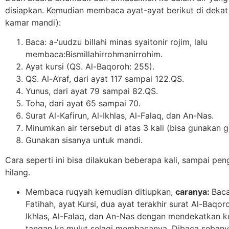
disiapkan. Kemudian membaca ayat-ayat berikut di dekat a
kamar mandi):
Baca: a-‘uudzu billahi minas syaitonir rojim, lalu
membaca:Bismillahirrohmanirrohim.
Ayat kursi (QS. Al-Baqoroh: 255).
QS. Al-A’raf, dari ayat 117 sampai 122.QS.
Yunus, dari ayat 79 sampai 82.QS.
Toha, dari ayat 65 sampai 70.
Surat Al-Kafirun, Al-Ikhlas, Al-Falaq, dan An-Nas.
Minumkan air tersebut di atas 3 kali (bisa gunakan ge
Gunakan sisanya untuk mandi.
Cara seperti ini bisa dilakukan beberapa kali, sampai pen
hilang.
Membaca ruqyah kemudian ditiupkan,
c
aranya
:
Baca
Fatihah, ayat Kursi, dua ayat terakhir surat Al-Baqoro
Ikhlas, Al-Falaq, dan An-Nas dengan mendekatkan k
tangan ke mulut selagi membacanya. Dibaca sebanya