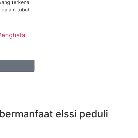
yang terkena
t dalam tubuh.
Penghafal
ermanfaat elssi peduli