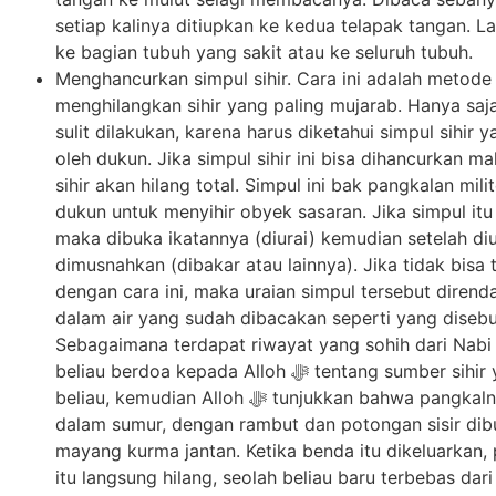
setiap kalinya ditiupkan ke kedua telapak tangan. L
ke bagian tubuh yang sakit atau ke seluruh tubuh.
Menghancurkan simpul sihir. Cara ini adalah metode
menghilangkan sihir yang paling mujarab. Hanya saja
sulit dilakukan, karena harus diketahui simpul sihir 
oleh dukun. Jika simpul sihir ini bisa dihancurkan 
sihir akan hilang total. Simpul ini bak pangkalan milit
dukun untuk menyihir obyek sasaran. Jika simpul it
maka dibuka ikatannya (diurai) kemudian setelah diu
dimusnahkan (dibakar atau lainnya). Jika tidak bisa
dengan cara ini, maka uraian simpul tersebut diren
dalam air yang sudah dibacakan seperti yang disebu
Sebagaimana terdapat riwayat yang sohih dari Nabi ﷺ bahw
beliau berdoa kepada Alloh ﷻ tentang sumber sihir yang menimpa
beliau, kemudian Alloh ﷻ tunjukkan bahwa pangkalnya ada di
dalam sumur, dengan rambut dan potongan sisir di
mayang kurma jantan. Ketika benda itu dikeluarkan, 
itu langsung hilang, seolah beliau baru terbebas dari 