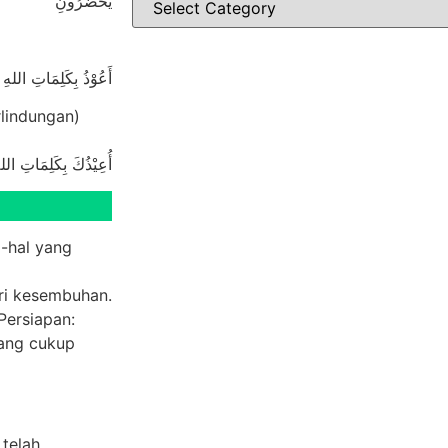
يَحْضُرُونِ
أَعُوْذُ بِكَلِمَاتِ اللهِ 
lindungan)
أُعِيْذُكَ بِكَلِمَاتِ الله
l-hal yang
pada Alloh ﷻ agar diberi kesembuhan.
Persiapan:
yang cukup
telah