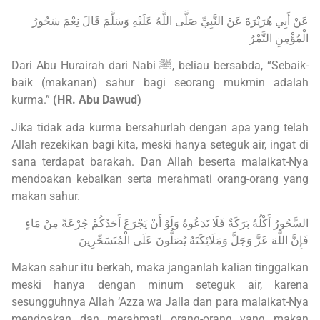
عَنْ أَبِي هُرَيْرَةَ عَنْ النَّبِيِّ صَلَّى اللَّهُ عَلَيْهِ وَسَلَّمَ قَالَ نِعْمَ سَحُورُ
الْمُؤْمِنِ التَّمْرُ
Dari Abu Hurairah dari Nabi ﷺ, beliau bersabda, “Sebaik-
baik (makanan) sahur bagi seorang mukmin adalah
kurma.”
(HR. Abu Dawud)
Jika tidak ada kurma bersahurlah dengan apa yang telah
Allah rezekikan bagi kita, meski hanya seteguk air, ingat di
sana terdapat barakah. Dan Allah beserta malaikat-Nya
mendoakan kebaikan serta merahmati orang-orang yang
makan sahur.
السَّحُورُ أَكْلُهُ بَرَكَةٌ فَلَا تَدَعُوهُ وَلَوْ أَنْ يَجْرَعَ أَحَدُكُمْ جُرْعَةً مِنْ مَاءٍ
فَإِنَّ اللَّهَ عَزَّ وَجَلَّ وَمَلَائِكَتَهُ يُصَلُّونَ عَلَى الْمُتَسَحِّرِينَ
Makan sahur itu berkah, maka janganlah kalian tinggalkan
meski hanya dengan minum seteguk air, karena
sesungguhnya Allah ‘Azza wa Jalla dan para malaikat-Nya
mendoakan dan merahmati orang-orang yang makan