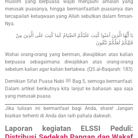
muslim yang berpuasa wajib menjauhi amalan yang
merusak puasanya, hingga bermanfaatlah puasanya dan
tercapailah ketaqwaan yang Allah sebutkan dalam firman-
Nya.
يَا أَيُّهَا الَّذِينَ آمَنُوا كُتِبَ عَلَيْكُمُ الصِّيَامُ كَمَا كُتِبَ عَلَى الَّذِينَ مِنْ
قَبْلِكُمْ لَعَلَّكُمْ تَتَّقُونَ
Wahai orang-orang yang beriman, diwajibkan atas kalian
berpuasa sebagaimana diwajibkan atas orang-orang
sebelum kalian agar kalian bertakwa. (QS.al-Baqarah: 183)
Demikian Sifat Puasa Nabi ﷺ Bag.5, semoga bermanfaat.
Dalam artikel berikutnya kita lanjut ke bahasan apa saja
yang merusak puasa.
Jika tulisan ini bermanfaat bagi Anda, share! Jangan
biarkan terhenti di Anda dan raih pahala dakwah.
Laporan kegiatan ELSSI Peduli:
Distribusi Sedekah Pangan dan Wakaf