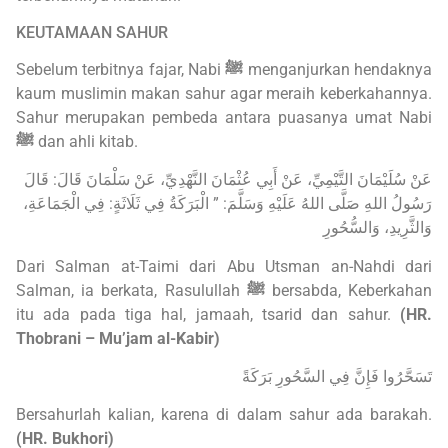
KEUTAMAAN SAHUR
Sebelum terbitnya fajar, Nabi
ﷺ
menganjurkan hendaknya
kaum muslimin makan sahur agar meraih keberkahannya.
Sahur merupakan pembeda antara puasanya umat Nabi
ﷺ
dan ahli kitab.
عَنْ سُلَيْمَانَ التَّيْمِيِّ، عَنْ أَبِي عُثْمَانَ النَّهْدِيِّ، عَنْ سَلْمَانَ قَالَ: قَالَ
رَسُولُ اللهِ صَلَّى اللهُ عَلَيْهِ وَسَلَّمَ: ” الْبَرَكَةُ فِي ثَلَاثَةٍ: فِي ‌الْجَمَاعَةِ،
‌وَالثَّرِيدِ، وَالسُّحُورِ
Dari Salman at-Taimi dari Abu Utsman an-Nahdi dari
Salman, ia berkata, Rasulullah
ﷺ
bersabda, Keberkahan
itu ada pada tiga hal, jamaah, tsarid dan sahur.
(HR.
Thobrani – Mu’jam al-Kabir)
تَسَحَّرُوا فَإِنَّ فِي السَّحُورِ بَرَكَةً
Bersahurlah kalian, karena di dalam sahur ada barakah.
(HR. Bukhori)