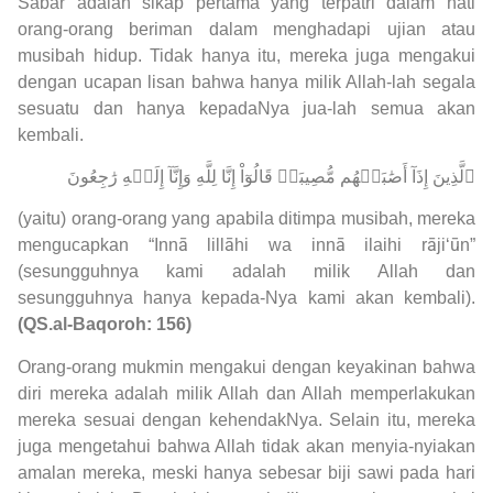
Sabar adalah sikap pertama yang terpatri dalam hati
orang-orang beriman dalam menghadapi ujian atau
musibah hidup. Tidak hanya itu, mereka juga mengakui
dengan ucapan lisan bahwa hanya milik Allah-lah segala
sesuatu dan hanya kepadaNya jua-lah semua akan
kembali.
ٱلَّذِينَ إِذَآ أَصَٰبَتۡهُم مُّصِيبَةٞ قَالُوٓاْ إِنَّا لِلَّهِ وَإِنَّآ إِلَيۡهِ رَٰجِعُونَ
(yaitu) orang-orang yang apabila ditimpa musibah, mereka
mengucapkan “Innā lillāhi wa innā ilaihi rāji‘ūn”
(sesungguhnya kami adalah milik Allah dan
sesungguhnya hanya kepada-Nya kami akan kembali).
(QS.al-Baqoroh: 156)
Orang-orang mukmin mengakui dengan keyakinan bahwa
diri mereka adalah milik Allah dan Allah memperlakukan
mereka sesuai dengan kehendakNya. Selain itu, mereka
juga mengetahui bahwa Allah tidak akan menyia-nyiakan
amalan mereka, meski hanya sebesar biji sawi pada hari