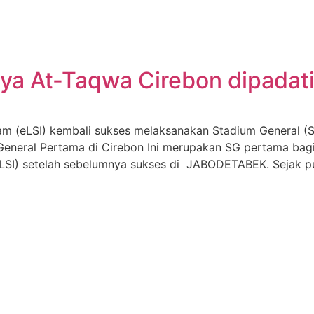
aya At-Taqwa Cirebon dipadat
slam (eLSI) kembali sukses melaksanakan Stadium General (
General Pertama di Cirebon Ini merupakan SG pertama bagi
eLSI) setelah sebelumnya sukses di JABODETABEK. Sejak pu