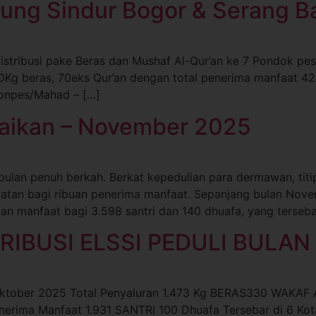
nung Sindur Bogor & Serang B
erdistribusi pake Beras dan Mushaf Al-Qur’an ke 7 Pondok p
390Kg beras, 70eks Qur’an dengan total penerima manfaat 42
 Ponpes/Mahad – […]
baikan – November 2025
 bulan penuh berkah. Berkat kepedulian para dermawan, ti
tan bagi ribuan penerima manfaat. Sepanjang bulan Novem
an manfaat bagi 3.598 santri dan 140 dhuafa, yang terseba
RIBUSI ELSSI PEDULI BULA
tober 2025 Total Penyaluran 1.473 Kg BERAS330 WAKAF 
erima Manfaat 1.931 SANTRI 100 Dhuafa Tersebar di 6 Kota