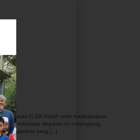
at, Yayasan ELSSI Peduli telah melaksanakan
yah di Indonesia. Kegiatan ini berlangsung
ondok pesantren yang […]