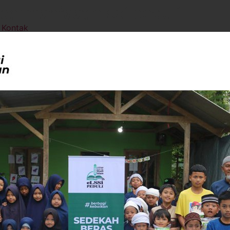
ermanfaat elssi peduli
Kontak
Al-Quran
 April 2026 Sukabumi & Kediri
ningkatkan semangat belajar Al-Qur’an di tengah masyarak
agai lembaga pendidikan dan majelis taklim di beberapa wila
fokus penyaluran kepada TPQ/TPA, majelis taklim, serta p