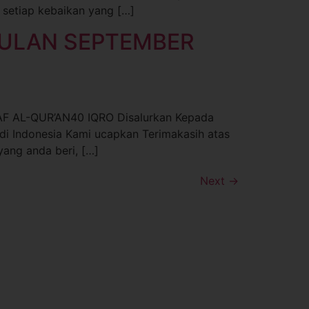
 setiap kebaikan yang […]
 BULAN SEPTEMBER
F AL-QUR’AN40 IQRO Disalurkan Kepada
di Indonesia Kami ucapkan Terimakasih atas
ang anda beri, […]
Next
→