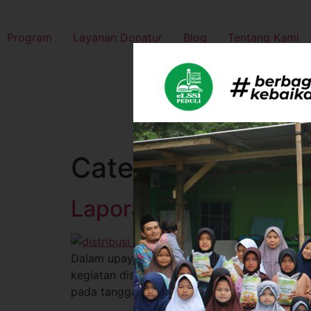
Yuk sedekah untuk program b
Program
Layanan Donatur
Blog
Tentang Kami
Category:
Wakaf 
Laporan Distribusi 1-9
Dalam upaya mendukung syiar Islam serta me
kegiatan distribusi mushaf Al-Qur’an ke berb
pada tanggal 4 hingga 6 April 2026, dengan 