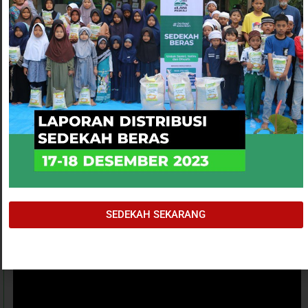
itu, mereka juga membawa pulang Mushaf Al-Qur’an dan
juga PIN SG cantik.
Atas nama panitia, kami mengucapkan terimakasih yang
sebesar-besarnya kepada seluruh peserta yang telah hadir
mengikuti acara Stadium General-3 ini. Semoga Alloh
subhanahu wata’ala menerima setiap amal ibadah kita dan
memberikan kemudahan kepada kita untuk hadir di
kegiatan Stadium General Selanjutnya. Amiin…
SEDEKAH SEKARANG
PREVIOUS
NEXT
SEDEKAH SEKARANG
SUKSES, STADIUM GENERAL 3 KOTA BOGOR
DOA AGAR TERHINDAR DARI MUSIBAH